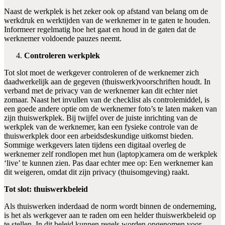
Naast de werkplek is het zeker ook op afstand van belang om de
werkdruk en werktijden van de werknemer in te gaten te houden.
Informeer regelmatig hoe het gaat en houd in de gaten dat de
werknemer voldoende pauzes neemt.
Controleren werkplek
Tot slot moet de werkgever controleren of de werknemer zich
daadwerkelijk aan de gegeven (thuiswerk)voorschriften houdt. In
verband met de privacy van de werknemer kan dit echter niet
zomaar. Naast het invullen van de checklist als controlemiddel, is
een goede andere optie om de werknemer foto’s te laten maken van
zijn thuiswerkplek. Bij twijfel over de juiste inrichting van de
werkplek van de werknemer, kan een fysieke controle van de
thuiswerkplek door een arbeidsdeskundige uitkomst bieden.
Sommige werkgevers laten tijdens een digitaal overleg de
werknemer zelf rondlopen met hun (laptop)camera om de werkplek
‘live’ te kunnen zien. Pas daar echter mee op: Een werknemer kan
dit weigeren, omdat dit zijn privacy (thuisomgeving) raakt.
Tot slot: thuiswerkbeleid
Als thuiswerken inderdaad de norm wordt binnen de onderneming,
is het als werkgever aan te raden om een helder thuiswerkbeleid op
te stellen. In dit beleid kunnen regels worden opgenomen voor